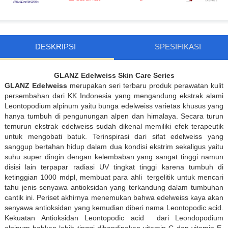
DESKRIPSI
SPESIFIKASI
GLANZ Edelweiss Skin Care Series
GLANZ Edelweiss
merupakan seri terbaru produk perawatan kulit
persembahan dari KK Indonesia yang mengandung ekstrak alami
Leontopodium alpinum yaitu bunga edelweiss varietas khusus yang
hanya tumbuh di pengunungan alpen dan himalaya. Secara turun
temurun ekstrak edelweiss sudah dikenal memiliki efek terapeutik
untuk mengobati batuk. Terinspirasi dari sifat edelweiss yang
sanggup bertahan hidup dalam dua kondisi ekstrim sekaligus yaitu
suhu super dingin dengan kelembaban yang sangat tinggi namun
disisi lain terpapar radiasi UV tingkat tinggi karena tumbuh di
ketinggian 1000 mdpl, membuat para ahli tergelitik untuk mencari
tahu jenis senyawa antioksidan yang terkandung dalam tumbuhan
cantik ini. Periset akhirnya menemukan bahwa edelweiss kaya akan
senyawa antioksidan yang kemudian diberi nama Leontopodic acid.
Kekuatan Antioksidan Leontopodic acid dari Leondopodium
alpinum bahkan lebih tinggi dibandingkan vitamin C dan vitamin E.