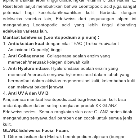
Riset lebih lanjut membuktikan bahwa Leontopodic acid juga sangat
potensial bagi kesehatan/kecantikan kulit. Berbeda dengan
edelweiss varietas lain, Edelweiss dari pegunungan alpen ini
mengandung Leontopodic acid yang lebih tinggi dibanding
edelweiss varietas lain.
Manfaat Edelweiss (Leontopodium alpinum) :
Antioksidan kuat
dengan nilai TEAC (Trolox Equivalent
Antioxidant Capacity) tinggi.
Anti Collagenase
. Collagenase adalah enzim yang
memecah/merusak kolagen dibawah kulit.
Anti Hyaluronidase
. Hyaluronidase adalah enzim yang
memecah/merusak senyawa hyluronic acid dalam tubuh yang
bermanfaat dalam aktivitas regenerasi sel kulit, kelembaban kulit
dan melawat bakteri jerawat.
Anti UV A dan UV B
Kini, semua manfaat leontopodic acid bagi kesehatan kulit bisa
anda dapatkan dalam setiap rangkaian produk KK GLANZ
Edelweiss series. Semua rangkaian skin care GLANZ series tidak
mengandung senyawa dari paraben dan cocok untuk semua jenis
kulit.
GLANZ Edelweiss Facial Foam
.
Diformulasikan dari Ekstrak Leontopodium alpinum (bungan