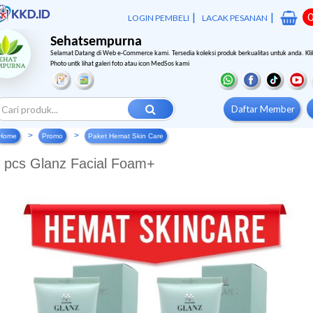
|
|
LOGIN PEMBELI
LACAK PESANAN
Sehatsempurna
Selamat Datang di Web e-Commerce kami. Tersedia koleksi produk berkualitas untuk anda. Kli
Photo untk lihat galeri foto atau icon MedSos kami
Daftar Member
Home
Promo
Paket Hemat Skin Care
 pcs Glanz Facial Foam+