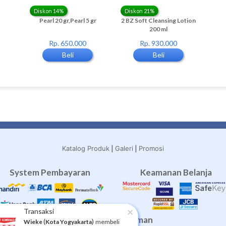
Diskon 14%
Diskon 21%
Dis
n C
Pearl 20 gr,Pearl 5 gr
2 BZ Soft Cleansing Lotion
BZ Cl
200 ml
Rp. 650.000
Rp. 930.000
Beli
Beli
|
|
Katalog Produk
Galeri
Promosi
System Pembayaran
Keamanan Belanja
×
Transaksi
Layanan Pengiriman
(
)
Wieke
Kota Yogyakarta
membeli