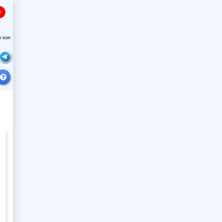
0
k icon