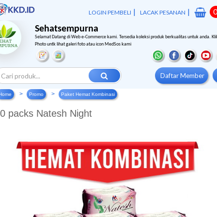
|
|
LOGIN PEMBELI
LACAK PESANAN
Sehatsempurna
Selamat Datang di Web e-Commerce kami. Tersedia koleksi produk berkualitas untuk anda. Kli
Photo untk lihat galeri foto atau icon MedSos kami
Daftar Member
Home
Promo
Paket Hemat Kombinasi
0 packs Natesh Night