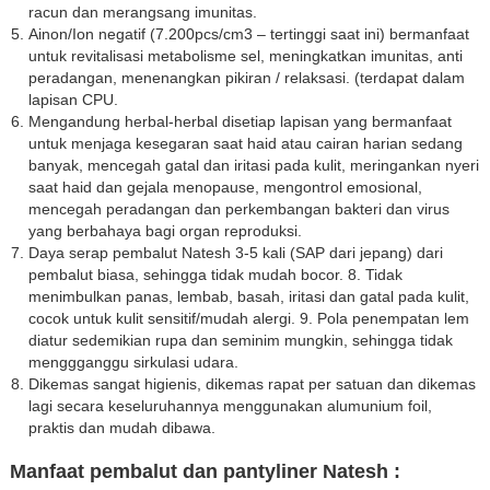
racun dan merangsang imunitas.
Ainon/Ion negatif (7.200pcs/cm3 – tertinggi saat ini) bermanfaat
untuk revitalisasi metabolisme sel, meningkatkan imunitas, anti
peradangan, menenangkan pikiran / relaksasi. (terdapat dalam
lapisan CPU.
Mengandung herbal-herbal disetiap lapisan yang bermanfaat
untuk menjaga kesegaran saat haid atau cairan harian sedang
banyak, mencegah gatal dan iritasi pada kulit, meringankan nyeri
saat haid dan gejala menopause, mengontrol emosional,
mencegah peradangan dan perkembangan bakteri dan virus
yang berbahaya bagi organ reproduksi.
Daya serap pembalut Natesh 3-5 kali (SAP dari jepang) dari
pembalut biasa, sehingga tidak mudah bocor. 8. Tidak
menimbulkan panas, lembab, basah, iritasi dan gatal pada kulit,
cocok untuk kulit sensitif/mudah alergi. 9. Pola penempatan lem
diatur sedemikian rupa dan seminim mungkin, sehingga tidak
menggganggu sirkulasi udara.
Dikemas sangat higienis, dikemas rapat per satuan dan dikemas
lagi secara keseluruhannya menggunakan alumunium foil,
praktis dan mudah dibawa.
Manfaat pembalut dan pantyliner Natesh :