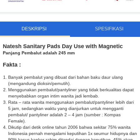
DESKRIPSI
SPESIFIKASI
Natesh Sanitary Pads Day Use with Magnetic
Panjang Pembalut adalah 245 mm
Fakta :
Banyak pembalut yang dibuat dari bahan baku daur ulang
(mengandung dioksin/pemutih).
Menggunakan pembalut/pantyliner yang tidak berkualitas dapat
menyebabkan organ intim wanita jadi lembab.
Rata – rata wanita menggunakan pembalut/pantyliner lebih dari
5 jam, sedangkan waktu yang dianjurkan untuk mengganti
pembalut/ pantyliner adalah 2 – 4 jam (sumber : Kompas
Female).
Dikutip dari detik online tahun 2006 bahwa sekitar 75% wanita
Indonesia pernah mengalami keputihan 1x seumur hidupnya dan
90% kasus kanker rahim ditandai dengan keputihan. 45% akan