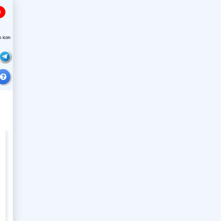
0
k icon